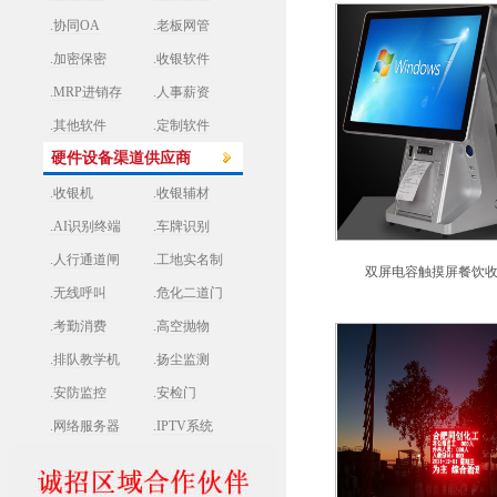
.协同OA
.老板网管
.加密保密
.收银软件
.MRP进销存
.人事薪资
.其他软件
.定制软件
硬件设备渠道供应商
.收银机
.收银辅材
.AI识别终端
.车牌识别
.人行通道闸
.工地实名制
双屏电容触摸屏餐饮
.无线呼叫
.危化二道门
.考勤消费
.高空抛物
.排队教学机
.扬尘监测
.安防监控
.安检门
.网络服务器
.IPTV系统