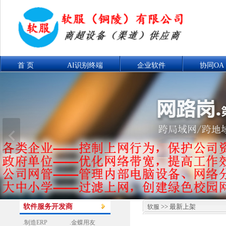
首 页
AI识别终端
企业软件
协同OA
联系我们
产品展示
软件服务开发商
>> 最新上架
软服
.制造ERP
.金蝶用友