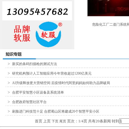
危险化工厂二道门系统和
>
新买的条码扫描枪的测试方法
>
研究机构预计人工智能应用今年营收超过1200亿美元
>
AI升级释放更大营销空间 后疫情时代阿里妈妈如何助力品牌破局
>
合肥平安智慧小区设备及系统清单
>
合肥政府智慧社区平台
>
刷脸进门科技范十足 合肥蜀山区将建成20个智慧平安小区
首页 上页
页次：1/4页 共有20条新闻 转到
下页
尾页